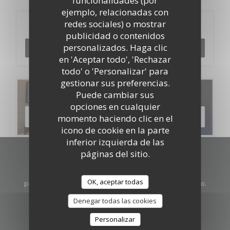
funcionalidades (por
ejemplo, relacionadas con
redes sociales) o mostrar
Reserva
publicidad o contenidos
personalizados. Haga clic
RESERVAR UNA MESA
en 'Aceptar todo', 'Rechazar
todo' o 'Personalizar' para
gestionar sus preferencias.
Carta
Puede cambiar sus
opciones en cualquier
DESCUBRIR NUESTRA CARTA
momento haciendo clic en el
icono de cookie en la parte
inferior izquierda de las
páginas del sitio.
Manténgase al día
*
Suscríbase a nuestro boletín para recibir comunicaciones
OK, aceptar todas
personalizadas y ofertas de marketing por correo electrónico.
Denegar todas las cookies
SUSCRIBIRSE
Personalizar