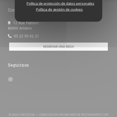
Política de protección de datos personales
Contacto
Política de gestión de cookies
12 Rue Flatters
((abre en una nueva ventana))
80000 Amiens
03 22 50 02 21
RESERVAR UNA MESA
Seguirnos
Instagram ((abre en una nueva ventana))
© 2026 CHEZ ROSA — CREACIÓN DE PÁGINA WEB DE RESTAURANTE CON