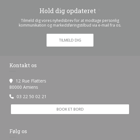
Hold dig opdateret
*
Tilmeld dig vores nyhedsbrev for at modtage personlig
kommunikation og markedsføringstilbud via e-mail fra os.
TILMELD DIG
Kontakt os
12 Rue Flatters
((åbner i et nyt vindue))
80000 Amiens
03 22 50 02 21
BOOK ET BORD
Følg os