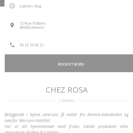
Lukket i dag
12 Rue Flatters
((åbner i et nyt vindue))
80000 Amiens
03 22 50 02 21
BOOK ET BORD
CHEZ ROSA
|
Amiens
Beliggende i byens centrum, få meter fra Amiens-katedralen og
overfor Mercure-hotellet.
Her er alt hjemmelavet med friske, lokale produkter eller
importeret direkte fra Italien.