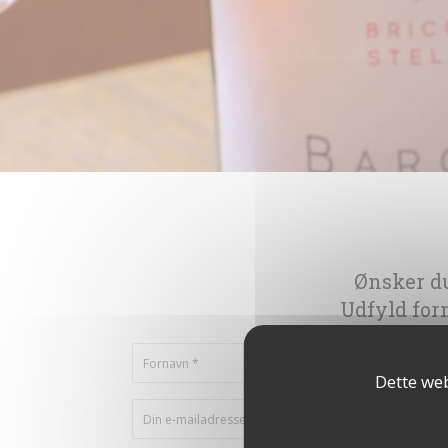
Ønsker du
Udfyld for
Dette web