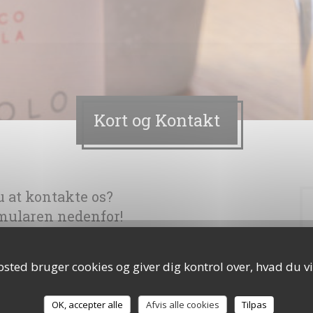
Kort og Kontakt
 at kontakte os?
mularen nedenfor!
sted bruger cookies og giver dig kontrol over, hvad du vi
OK, accepter alle
Afvis alle cookies
Tilpas