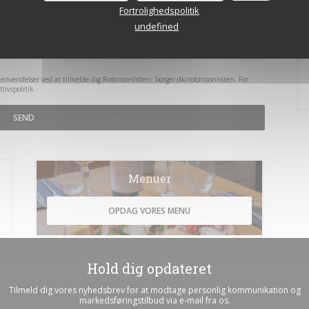
Fortrolighedspolitik
undefined
envendelser ved at tilmelde dig Robinsonlisten:
borger.dk/robinsonlisten
. For
tlivspolitik
.
Menuer
OPDAG VORES MENU
Hold dig opdateret
*
Tilmeld dig vores nyhedsbrev for at modtage personlig kommunikation og
markedsføringstilbud via e-mail fra os.